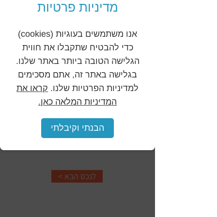
מדיניות פרטיות
ונחזור אליכם בהקדם
אליהו ורויטל
אנו משתמשים בעוגיות (cookies)
כדי להבטיח שתקבלו את חווית
הגלישה הטובה ביותר באתר שלנו.
בגלישה באתר זה, אתם מסכימים
למדיניות הפרטיות שלנו.
קראו את
054-2211516
המדיניות המלאה כאן.
054-2211517
הבנתי וקיבלתי
< לנכס הבא