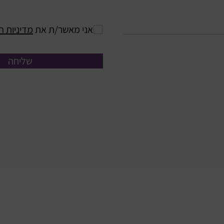
אני מאשר/ת את
מדיניות ה
שליחה
עמו
054-221151
6
054-2211517