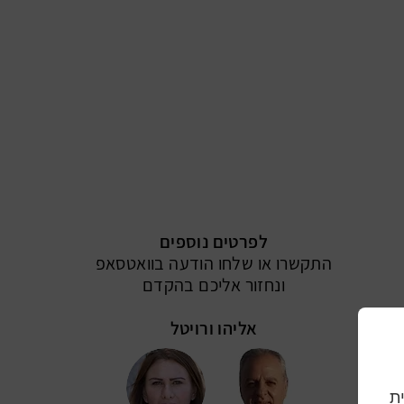
לפרטים נוספים
התקשרו או שלחו הודעה בוואטסאפ
ונחזור אליכם בהקדם
אליהו ורויטל
וית