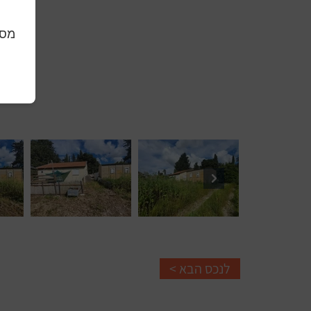
מסכ
< לנכס הבא