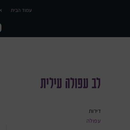
עמוד הבית
א
מכירה
לב עפולה עילית
דירות
עפולה