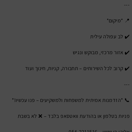
---
📍 *מיקום*
✔️ לב עפולה עילית
✔️ אזור מרכזי, מבוקש ונגיש
✔️ קרוב לכל השירותים – תחבורה, קניות, חינוך ועוד
---
📞 *הזדמנות אמיתית למשפחות ולמשקיעים – פנו עכשיו!*
פניות בטלפון או בהודעת וואטסאפ בלבד – ❌ לא בשבת
אליהו בן ששון – 054-2211516