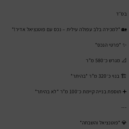
בס״ד
🏡 *למכירה בלב עפולה עילית – נכס עם פוטנציאל אדיר!*
✨ *פרטי הנכס*
📐 מגרש כ־580 מ"ר
🏗️ בנוי כ־320 מ"ר *בהיתר*
➕ תוספת בנייה קיימת כ־100 מ"ר *לא בהיתר*
---
💎 *פוטנציאל והשבחה*