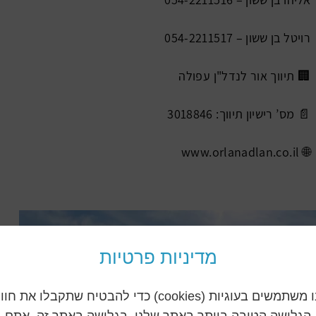
רויטל בן ששון – 054-2211517
🏢 תיווך אור לנדל"ן עפולה
📄 מס’ רישיון תיווך: 3018846
www.orlanadlan.co.il
🌐
מדיניות פרטיות
אנו משתמשים בעוגיות (cookies) כדי להבטיח שתקבלו את חו