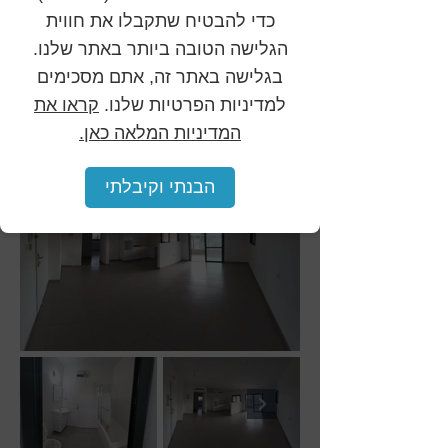
https://wa.me/972542211516
כדי להבטיח שתקבלו את חווית
הגלישה הטובה ביותר באתר שלנו.
חדרים
שטח בנוי
מגרש
קומה
בגלישה באתר זה, אתם מסכימים
5
למדיניות הפרטיות שלנו.
קראו את
המדיניות המלאה כאן.
הבנתי וקיבלתי