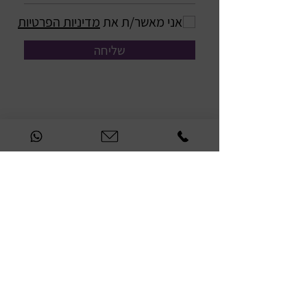
אני מאשר/ת את
מדיניות הפרטיות
שליחה
054-221151
6
054-2211517
074-70
26841