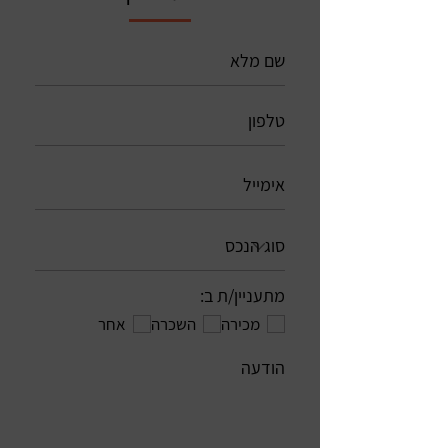
מתעניין/ת ב:
מכירה
השכרה
אחר